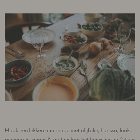
Maak een lekkere marinade met olijfolie, harissa, look,
rozemarijn, peper & zout en laat het lamsvlees er 24 uur