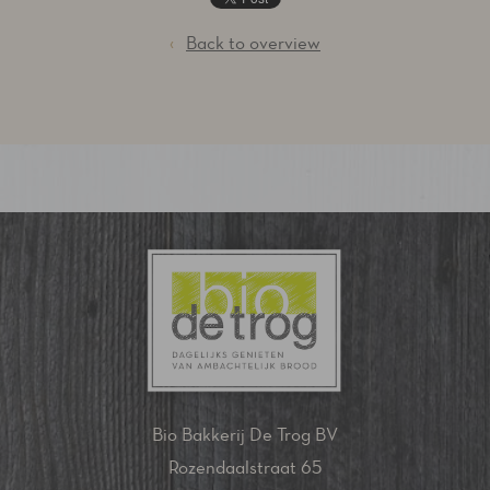
‹
Back to overview
Bio Bakkerij De Trog BV
Rozendaalstraat 65