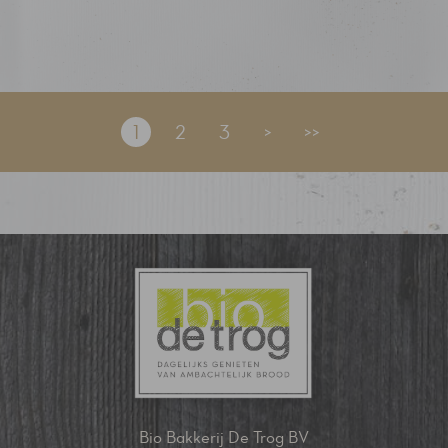
1
2
3
>
>>
Bio Bakkerij De Trog BV