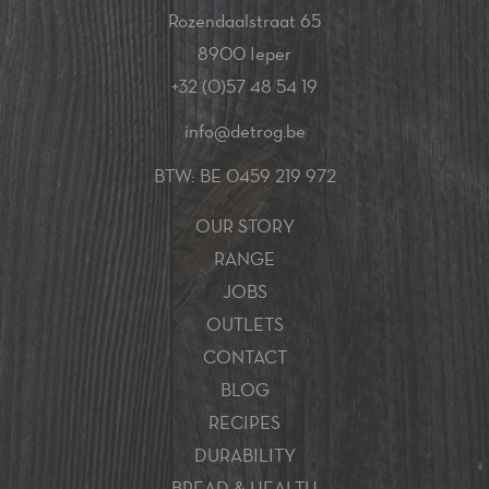
Rozendaalstraat 65
8900 Ieper
+32 (0)57 48 54 19
info@detrog.be
BTW: BE 0459 219 972
OUR STORY
RANGE
JOBS
OUTLETS
CONTACT
BLOG
RECIPES
DURABILITY
BREAD & HEALTH