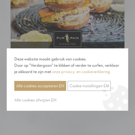
Deze website maakt gebruik van cookies.
Avondbrood pistolet torentjes met vegan
Door op "Verdergaan" te klikken of verder te surfen, verklaar
je akkoord te zijn met
onze privacy- en cookieverklaring
eiersalade, linzenmix & gegrilde wortel
Low carb – High protein pistolets met vegan “no-
Alle cookies accepteren EN
Cookie-instellingen EN
egg” salad Energie-rijk op een plantaardige
manier!
Alle cookies afwijzen EN
Read more
›