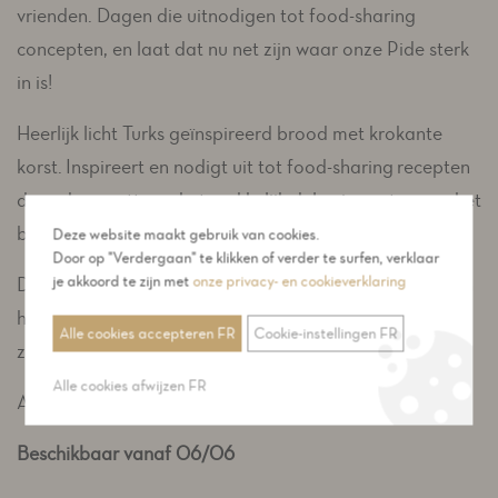
vrienden. Dagen die uitnodigen tot food-sharing
concepten, en laat dat nu net zijn waar onze Pide sterk
in is!
Heerlijk licht Turks geïnspireerd brood met krokante
korst. Inspireert en nodigt uit tot food-sharing recepten
door de grootte en het makkelijk delen in parten van het
brood.
Deze website maakt gebruik van cookies.
Door op "Verdergaan" te klikken of verder te surfen, verklaar
je akkoord te zijn met
onze privacy- en cookieverklaring
Deze pide is op stenen vloer gebakken, bevat olijfolie in
het deeg en heeft een karakteristieke aromatische
Alle cookies accepteren FR
Cookie-instellingen FR
zuiderse smaak... Tast toe!
Alle cookies afwijzen FR
Afgewerkt met sesam- & nigella zaden.
Beschikbaar vanaf 06/06