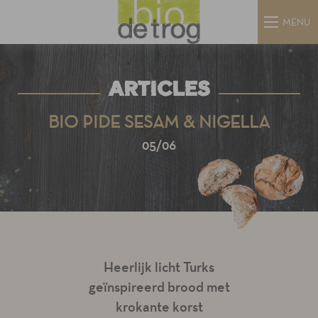
MENU
ARTICLES
BIO PIDE SESAM & NIGELLA
05/06
Heerlijk licht Turks
geïnspireerd brood met
krokante korst