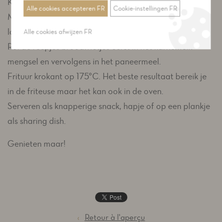
Klop eieren los met karnemelk en de cajun specerijen.
Alle cookies accepteren FR
Cookie-instellingen FR
Meng de mayonaise goed met de tartaar kruiden en
laat even trekken.
Alle cookies afwijzen FR
Rol de reepjes broodfrietjes eerst in het karnemelk
mengsel en vervolgens in het paneermeel.
Frituur krokant op 175°C. Het beste resultaat bereik je
in de friteuse maar het kan ook in de oven.
Serveren als knapperige snack, hapje of op een plankje
als sharing dish.
Genieten maar!
‹
Retour à l'aperçu