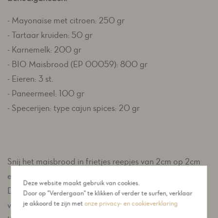
- Mayonaise met citroen: 250 gr
- Tartaar kruiden: 50 gr
- Karnemelk: 200 gr
- BIO Maisbrood (EP 00059): 800 gr
- Eieren: 3 st.
- Paneermeel: 100 gr
- Specerijen: type cajun spices: 20 gr
Snij het maisbrood in frietjes reepjes van 2cm op 2cm
en met een lengte naar keuze.
Deze website maakt gebruik van cookies.
De reepjes mogen ook iets dikker gesneden worden
Door op "Verdergaan" te klikken of verder te surfen, verklaar
je akkoord te zijn met
onze privacy- en cookieverklaring
voor stevigheid.