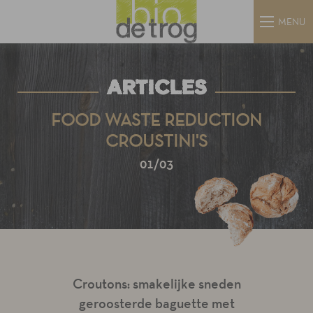
MENU
ARTICLES
FOOD WASTE REDUCTION
CROUSTINI'S
01/03
Croutons: smakelijke sneden
geroosterde baguette met