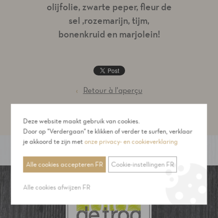
olijfolie, zwarte peper, fleur de
sel ,rozemarijn, tijm,
bonenkruid en marjolein!
‹
Retour à l'aperçu
Deze website maakt gebruik van cookies.
Door op "Verdergaan" te klikken of verder te surfen, verklaar
je akkoord te zijn met
onze privacy- en cookieverklaring
Alle cookies accepteren FR
Cookie-instellingen FR
Alle cookies afwijzen FR