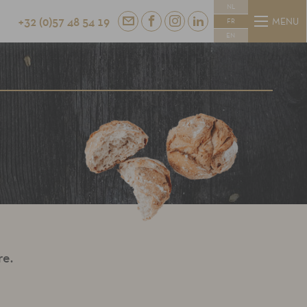
NL
+32 (0)57 48 54 19
CT
MENU
FR
EN
re.