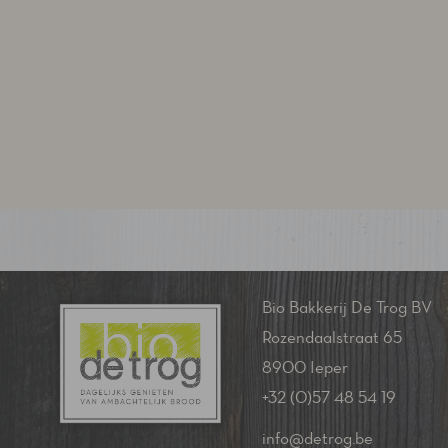
Bio Bakkerij De Trog BV
Rozendaalstraat 65
8900 Ieper
+32 (0)57 48 54 19
info@detrog.be