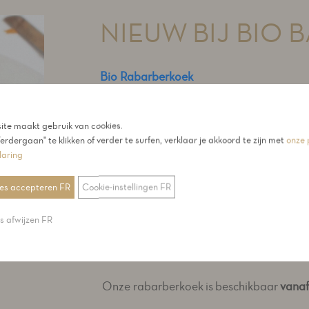
NIEUW BIJ BIO 
Bio Rabarberkoek
Heerlijk fris, speciaal op maat van een 
te maakt gebruik van cookies.
rabarberkoek met custardvulling is amba
erdergaan" te klikken of verder te surfen, verklaar je akkoord te zijn met
onze 
grote stukken rabarber.
laring
Wist je dat?
ies accepteren FR
Cookie-instellingen FR
Rabarber eetlustopwekkend, maagverste
es afwijzen FR
zuurzoete groente is rijk aan ijzer en an
magnesium. Daarbovenop bevat het vita
Onze rabarberkoek is beschikbaar
vana