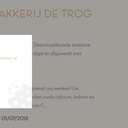
BAKKERIJ DE TROG
mooie zomerdag. Deze traditionele zoetzure
chtelijk vervaardigd en afgewerkt met
privacy- en
rkend en galdrijvend zou werken? De
dere minerale zouten zoals calcium, kalium en
mine B1, B2, B6 en C.
f 01/07/2018