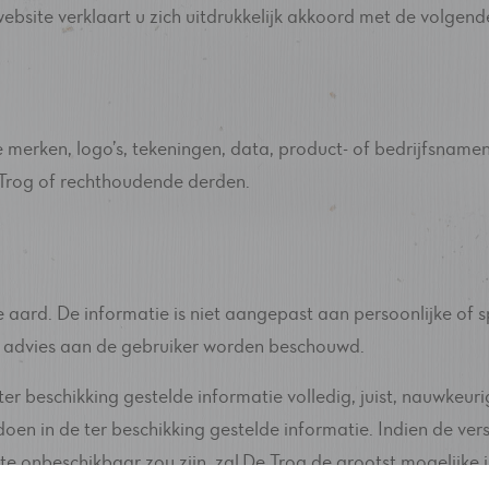
website verklaart u zich uitdrukkelijk akkoord met de volge
 merken, logo’s, tekeningen, data, product- of bedrijfsnamen
 Trog of rechthoudende derden.
 aard. De informatie is niet aangepast aan persoonlijke of 
sch advies aan de gebruiker worden beschouwd.
er beschikking gestelde informatie volledig, juist, nauwkeur
oen in de ter beschikking gestelde informatie. Indien de ver
ite onbeschikbaar zou zijn, zal De Trog de grootst mogelijke 