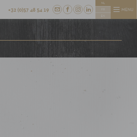
NL
+32 (0)57 48 54 19
MENU
FR
EN