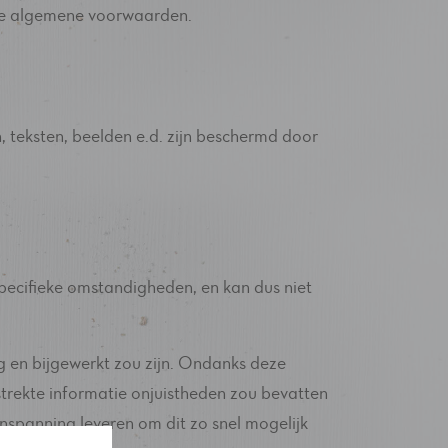
nde algemene voorwaarden.
, teksten, beelden e.d. zijn beschermd door
specifieke omstandigheden, en kan dus niet
ig en bijgewerkt zou zijn. Ondanks deze
strekte informatie onjuistheden zou bevatten
inspanning leveren om dit zo snel mogelijk