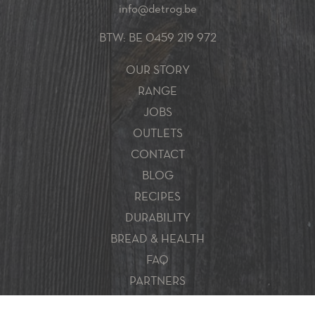
info@detrog.be
BTW: BE 0459 219 972
OUR STORY
RANGE
JOBS
OUTLETS
CONTACT
BLOG
RECIPES
DURABILITY
BREAD & HEALTH
FAQ
PARTNERS