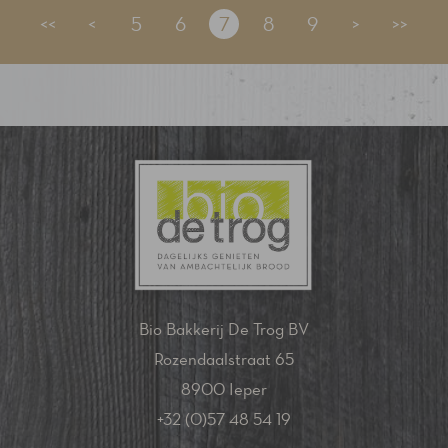
<<
<
5
6
7
8
9
>
>>
Bio Bakkerij De Trog BV
Rozendaalstraat 65
8900 Ieper
+32 (0)57 48 54 19