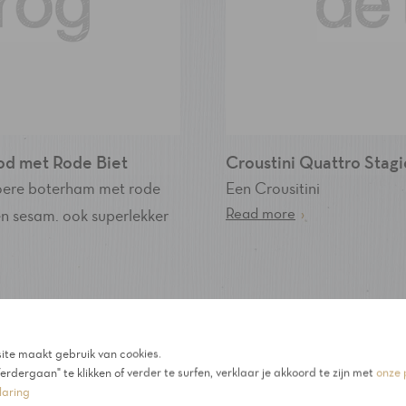
od met Rode Biet
Croustini Quattro Stagi
toere boterham met rode
Een Crousitini
Read more
›
en sesam. ook superlekker
te maakt gebruik van cookies.
erdergaan" te klikken of verder te surfen, verklaar je akkoord te zijn met
onze 
laring