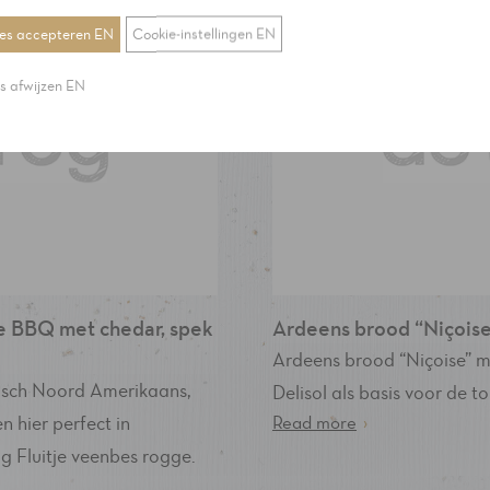
ies accepteren EN
Cookie-instellingen EN
es afwijzen EN
de BBQ met chedar, spek
Ardeens brood “Niçoise
Ardeens brood “Niçoise” m
pisch Noord Amerikaans,
Delisol als basis voor de t
 hier perfect in
Read more
›
g Fluitje veenbes rogge.