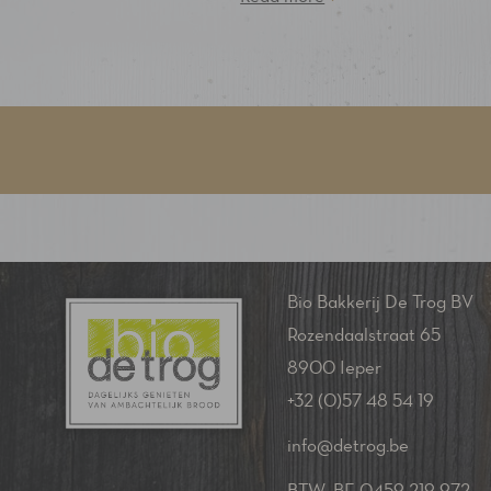
Bio Bakkerij De Trog BV
Rozendaalstraat 65
8900 Ieper
+32 (0)57 48 54 19
info@detrog.be
BTW: BE 0459 219 972