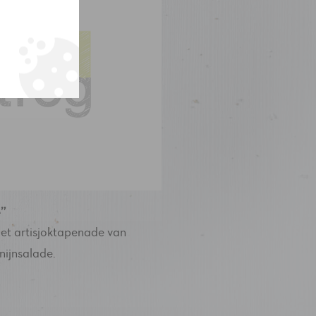
”
et artisjoktapenade van
onijnsalade.