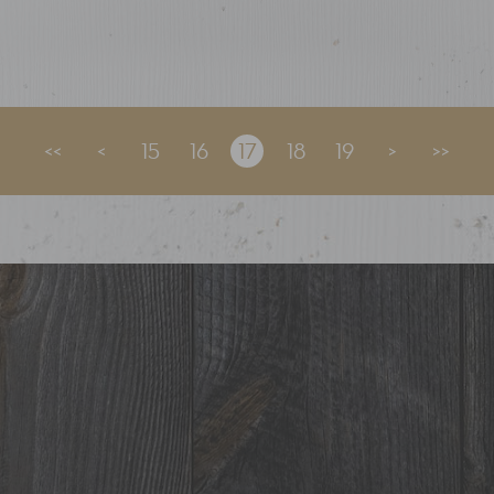
<<
<
15
16
17
18
19
>
>>