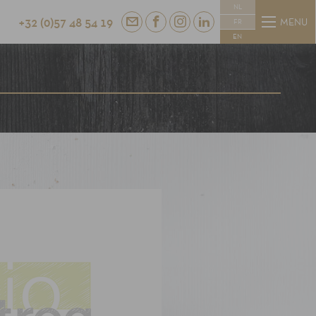
NL
+32 (0)57 48 54 19
MENU
FR
EN