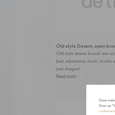
Old style Desem, open bro
Old style desem brood: een s
biet, edamame, munt, ricotto 
met dragon!
Read more
›
Deze websi
Door op "V
cookieverk