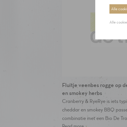
Alle cook
Alle cooki
Fluitje veenbes rogge op 
en smokey herbs
Cranberry & RyeRye is iets ty
cheddar en smokey BBQ passen
combinatie met een Bio De Tro
Read more
›