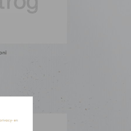
oni
privacy- en