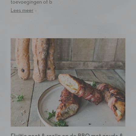
toevoegingen of b
Lees meer
›
Fluitje noot & rozijn op de BBQ met gouda &