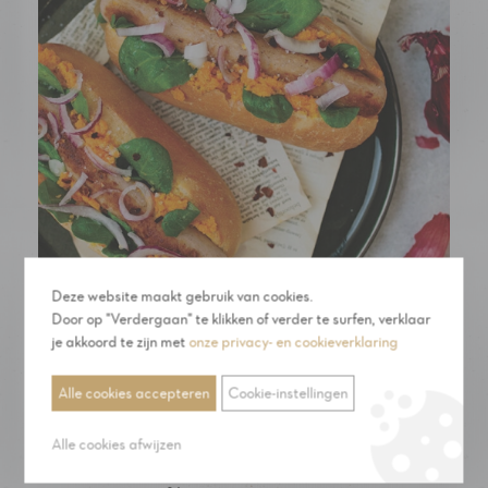
Haute dog met wortel tapenade en karwij
Deze website maakt gebruik van cookies.
Door op "Verdergaan" te klikken of verder te surfen, verklaar
Deze hotdog met originele tapenade brengt je
je akkoord te zijn met
onze privacy- en cookieverklaring
direct in zomerse sferen. Natuurlijk smakend en
Alle cookies accepteren
Cookie-instellingen
licht zoet door de wortel, combineert deze goed
met verse geitenkaas, midden-oosterse za’atar
Alle cookies afwijzen
kruiden en platte peterselie. Puur natuur, zonder