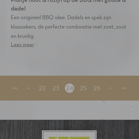
dadel
Een origineel BBQ idee. Dadels en spek zijn
klassiekers, de perfecte combinatie met zoet, zout
en kruidig.
Lees meer
›
<<
<
22
23
24
25
26
>
>>